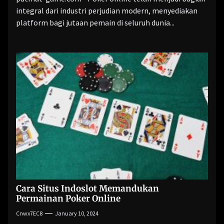
integral dari industri perjudian modern, menyediakan
platform bagi jutaan pemain di seluruh dunia...
Cara Situs Indoslot Memandukan
Permainan Poker Online
Cnwx7EC8
January 10, 2024