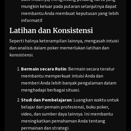
mungkin keluar pada putaran selanjutnya dapat
membantu Anda membuat keputusan yang lebih
informatif.
Latihan dan Konsistensi
Seperti halnya keterampilan lainnya, mengasah intuisi
dan analisis dalam poker memerlukan latihan dan
konsistensi.
Bermain secara Rutin
: Bermain secara teratur
membantu memperkuat intuisi Anda dan
memberi Anda lebih banyak pengalaman dalam
menghadapi berbagai situasi.
Studi dan Pembelajaran
: Luangkan waktu untuk
belajar dari pemain profesional, buku poker,
video, dan sumber daya lainnya. Ini membantu
meningkatkan pemahaman Anda tentang
permainan dan strategi.