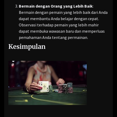
Bermain dengan Orang yang Lebih Baik
:
Bermain dengan pemain yang lebih baik dari Anda
dapat membantu Anda belajar dengan cepat.
Observasi terhadap pemain yang lebih mahir
dapat membuka wawasan baru dan memperluas
pemahaman Anda tentang permainan.
Kesimpulan