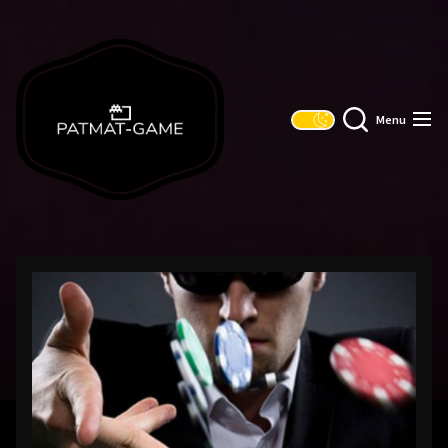
Skip
to
the
content
Menu