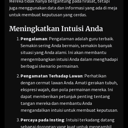
Mereka tidak hanya bergantung pada firasat, tetapi
juga menggunakan data dan informasi yang ada di meja
untuk membuat keputusan yang cerdas.
Meningkatkan Intuisi Anda
Pengalaman
: Pengalaman adalah guru terbaik.
Semakin sering Anda bermain, semakin banyak
situasi yang Anda alami. Ini akan membantu
mengembangkan intuisi Anda dalam menghadapi
berbagai skenario permainan.
Pengamatan Terhadap Lawan
: Perhatikan
dengan cermat lawan Anda. Amati gerakan tubuh,
ekspresi wajah, dan pola permainan mereka. Ini
dapat memberikan petunjuk penting tentang
tangan mereka dan membantu Anda
mengandalkan intuisi untuk membuat keputusan.
Percaya pada Insting
: Intuisi terkadang datang
sebagai dorongan yang kuat untuk mengambil