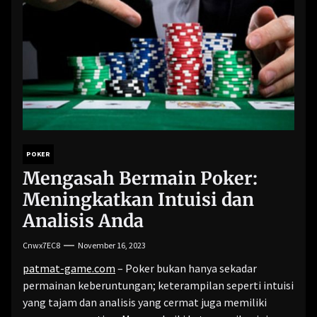
POKER
Mengasah Bermain Poker:
Meningkatkan Intuisi dan
Analisis Anda
Cnwx7EC8
November 16, 2023
patmat-game.com
– Poker bukan hanya sekadar
permainan keberuntungan; keterampilan seperti intuisi
yang tajam dan analisis yang cermat juga memiliki