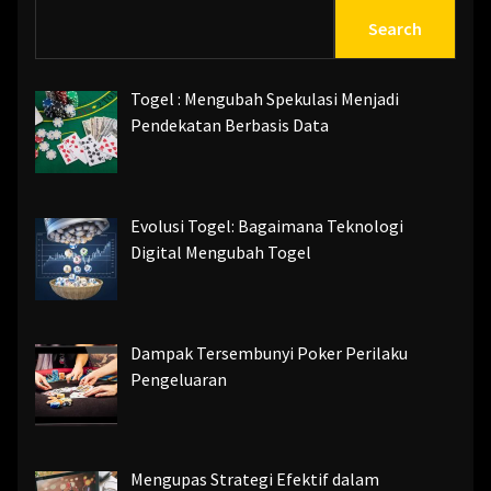
Search
Togel : Mengubah Spekulasi Menjadi
Pendekatan Berbasis Data
Evolusi Togel: Bagaimana Teknologi
Digital Mengubah Togel
Dampak Tersembunyi Poker Perilaku
Pengeluaran
Mengupas Strategi Efektif dalam