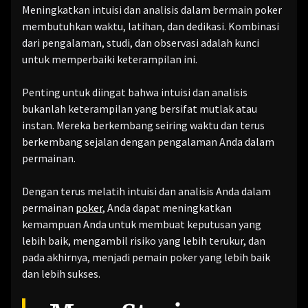
Meningkatkan intuisi dan analisis dalam bermain poker
membutuhkan waktu, latihan, dan dedikasi. Kombinasi
dari pengalaman, studi, dan observasi adalah kunci
untuk memperbaiki keterampilan ini.
Penting untuk diingat bahwa intuisi dan analisis
bukanlah keterampilan yang bersifat mutlak atau
instan. Mereka berkembang seiring waktu dan terus
berkembang sejalan dengan pengalaman Anda dalam
permainan.
Dengan terus melatih intuisi dan analisis Anda dalam
permainan
poker
, Anda dapat meningkatkan
kemampuan Anda untuk membuat keputusan yang
lebih baik, mengambil risiko yang lebih terukur, dan
pada akhirnya, menjadi pemain poker yang lebih baik
dan lebih sukses.