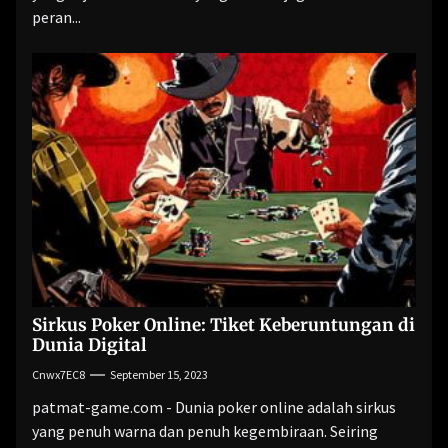
peran...
Sirkus Poker Online: Tiket Keberuntungan di
Dunia Digital
Cnwx7EC8
September 15, 2023
patmat-game.com - Dunia poker online adalah sirkus
yang penuh warna dan penuh kegembiraan. Seiring