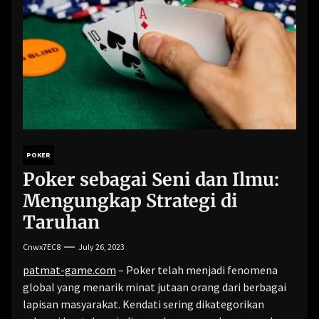
POKER
Poker sebagai Seni dan Ilmu:
Mengungkap Strategi di
Taruhan
Cnwx7EC8
July 26, 2023
patmat-game.com
– Poker telah menjadi fenomena
global yang menarik minat jutaan orang dari berbagai
lapisan masyarakat. Kendati sering dikategorikan