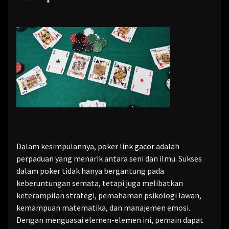
Dalam kesimpulannya, poker
link gacor
adalah
perpaduan yang menarik antara seni dan ilmu. Sukses
dalam poker tidak hanya bergantung pada
keberuntungan semata, tetapi juga melibatkan
keterampilan strategi, pemahaman psikologi lawan,
kemampuan matematika, dan manajemen emosi.
Dengan menguasai elemen-elemen ini, pemain dapat