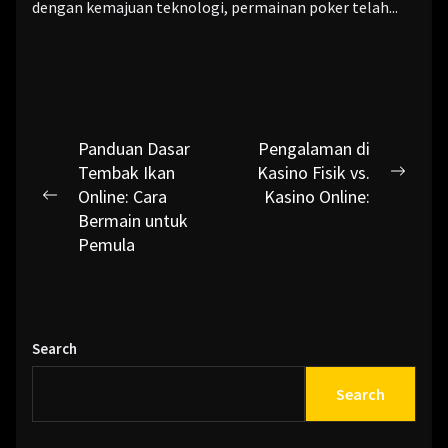
dengan kemajuan teknologi, permainan poker telah...
Post
Panduan Dasar
Pengalaman di
Tembak Ikan
Kasino Fisik vs.
navigation
Next
Online: Cara
Kasino Online:
Previous
post:
Bermain untuk
post:
Pemula
Search
Search