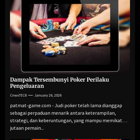
Dampak Tersembunyi Poker Perilaku
Pengeluaran
Cnwx7EC8
January 26, 2026
patmat-game.com - Judi poker telah lama dianggap
sebagai perpaduan menarik antara keterampilan,
strategi, dan keberuntungan, yang mampu memikat
jutaan pemain...