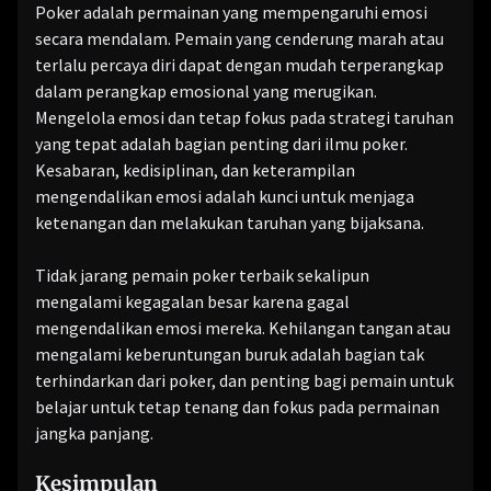
Poker adalah permainan yang mempengaruhi emosi
secara mendalam. Pemain yang cenderung marah atau
terlalu percaya diri dapat dengan mudah terperangkap
dalam perangkap emosional yang merugikan.
Mengelola emosi dan tetap fokus pada strategi taruhan
yang tepat adalah bagian penting dari ilmu poker.
Kesabaran, kedisiplinan, dan keterampilan
mengendalikan emosi adalah kunci untuk menjaga
ketenangan dan melakukan taruhan yang bijaksana.
Tidak jarang pemain poker terbaik sekalipun
mengalami kegagalan besar karena gagal
mengendalikan emosi mereka. Kehilangan tangan atau
mengalami keberuntungan buruk adalah bagian tak
terhindarkan dari poker, dan penting bagi pemain untuk
belajar untuk tetap tenang dan fokus pada permainan
jangka panjang.
Kesimpulan