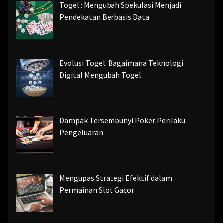
Togel : Mengubah Spekulasi Menjadi
Pendekatan Berbasis Data
Evolusi Togel: Bagaimana Teknologi
Digital Mengubah Togel
Dampak Tersembunyi Poker Perilaku
Pengeluaran
Mengupas Strategi Efektif dalam
Permainan Slot Gacor