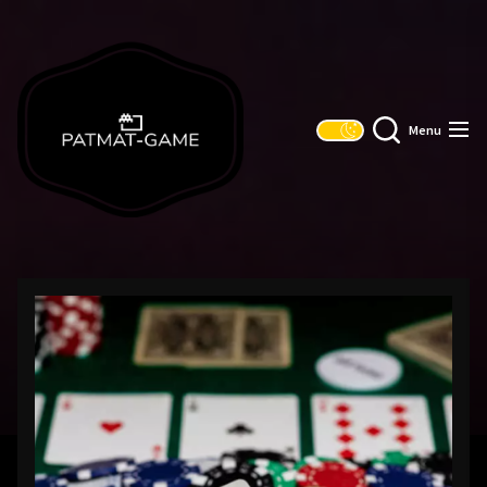
Skip
to
the
content
Menu