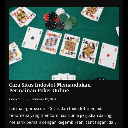
Cara Situs Indoslot Memandukan
Permainan Poker Online
Cnwx7EC8
January 10, 2024
patmat-game.com - Situs dari Indoslot menjadi
fenomena yang mendominasi dunia perjudian daring,
menarik pemain dengan kegembiraan, tantangan, dan