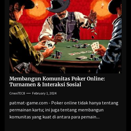
Membangun Komunitas Poker Online:
Turnamen & Interaksi Sosial
Cnwx7EC8
February 1, 2024
patmat-game.com - Poker online tidak hanya tentang
permainan kartu; ini juga tentang membangun
komunitas yang kuat di antara para pemain....