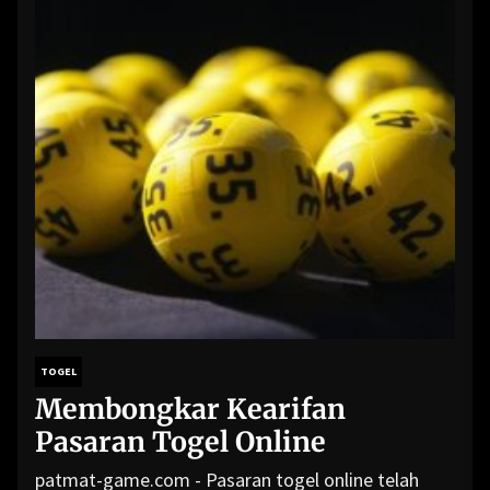
TOGEL
Membongkar Kearifan
Pasaran Togel Online
patmat-game.com - Pasaran togel online telah