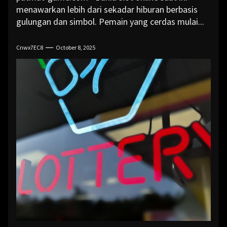
menawarkan lebih dari sekadar hiburan berbasis
gulungan dan simbol. Pemain yang cerdas mulai...
Cnwx7EC8
October 8, 2025