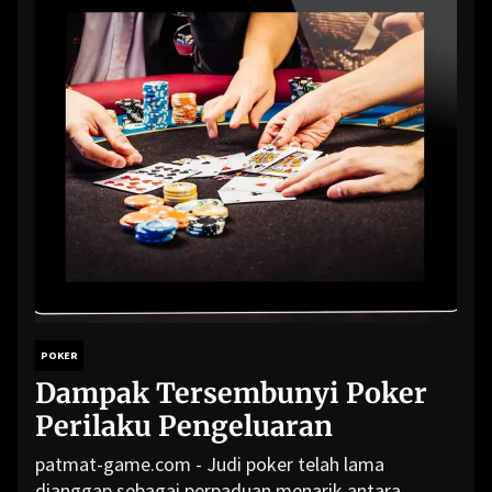
POKER
Dampak Tersembunyi Poker
Perilaku Pengeluaran
patmat-game.com - Judi poker telah lama
dianggap sebagai perpaduan menarik antara