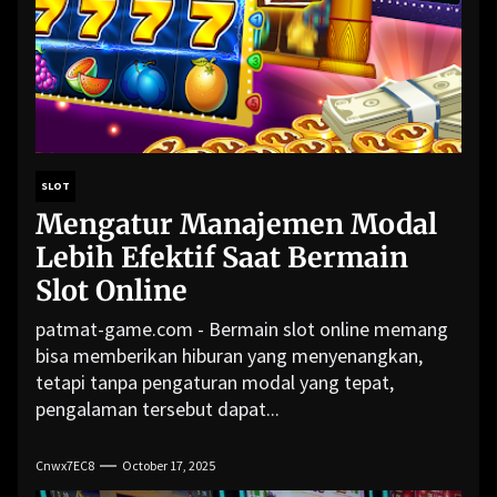
SLOT
Mengatur Manajemen Modal
Lebih Efektif Saat Bermain
Slot Online
patmat-game.com - Bermain slot online memang
bisa memberikan hiburan yang menyenangkan,
tetapi tanpa pengaturan modal yang tepat,
pengalaman tersebut dapat...
Cnwx7EC8
October 17, 2025