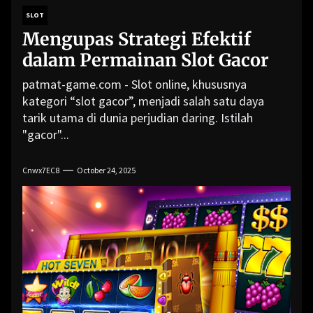
SLOT
Mengupas Strategi Efektif
dalam Permainan Slot Gacor
patmat-game.com - Slot online, khususnya
kategori “slot gacor”, menjadi salah satu daya
tarik utama di dunia perjudian daring. Istilah
"gacor"...
Cnwx7EC8
October 24, 2025