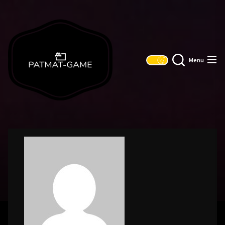
Skip
to
the
content
Menu