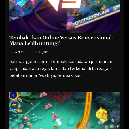
Tembak Ikan Online Versus Konvensional:
Mana Lebih untung?
Cnwx7EC8
July 26, 2023
patmat-game.com - Tembak ikan adalah permainan
yang sudah ada sejak lama dan terkenal di berbagai
belahan dunia. Awalnya, tembak ikan...