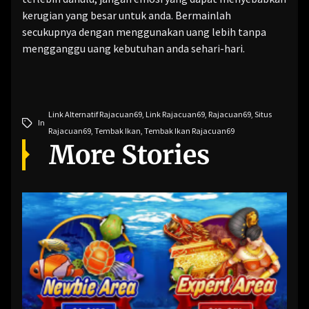
kerugian yang besar untuk anda. Bermainlah
secukupnya dengan menggunakan uang lebih tanpa
mengganggu uang kebutuhan anda sehari-hari.
Link Alternatif Rajacuan69
,
Link Rajacuan69
,
Rajacuan69
,
Situs
In
Rajacuan69
,
Tembak Ikan
,
Tembak Ikan Rajacuan69
More Stories