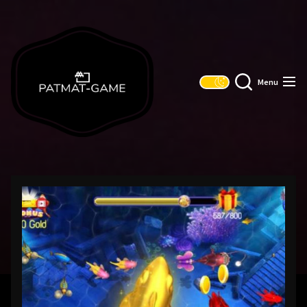
Skip
to
the
content
Menu