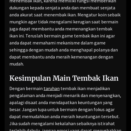
menembak ikan, karena memiliki fungsi memberikan
dukungan kepada senjata anda dan membuat senjata
anda akurat saat menembak ikan. Mengatur koin sebaik
mungkin agar tidak mengalami kerugian saat bermain
juga dapat membantu anda memenangkan tembak
ikan ini. Teruslah bermain game tembak ikan ini agar
anda dapat memahami mekanisme dalam game
sehingga dengan mudah anda menghapal polanya dan
dapat membantu anda meraih kemenangan dengan
mudah.
Kesimpulan Main Tembak Ikan
Dengan bermain
taruhan
tembak ikan menjadikan
pengalaman anda menjadi menarik dan menyenangkan,
apalagi disaat anda mendapatkan keuntungan yang
besar. Jangan lupa untuk bermain dengan fokus agar
dapat memudahkan anda meraih keuntungan tersebut.
Jika sudah mengalami kekalahan sebaiknya istirahat
terlebih dahulu, jangan emosi yang dapat menyebabkan