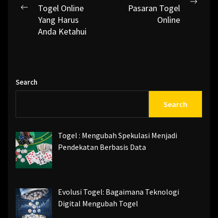
navigation
Next
Togel Online
Pasaran Togel
Previous
post:
Yang Harus
Online
post:
Anda Ketahui
Search
Search
Togel : Mengubah Spekulasi Menjadi
Pendekatan Berbasis Data
Evolusi Togel: Bagaimana Teknologi
Digital Mengubah Togel