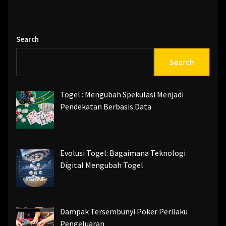
Search
Search
Togel : Mengubah Spekulasi Menjadi
Pendekatan Berbasis Data
Evolusi Togel: Bagaimana Teknologi
Digital Mengubah Togel
Dampak Tersembunyi Poker Perilaku
Pengeluaran