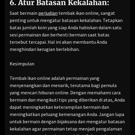
6. Atur Batasan Kekalahan:
Saat bermain
perjudian
tembak ikan online, sangat
penting untuk mengatur batasan kekalahan. Tetapkan
batas jumlah koin yang siap Anda habiskan dalam satu
sesi permainan dan berhenti bermain saat batas
tersebut tercapai. Hal ini akan membantu Anda
menghindari kerugian berlebihan.
Kesimpulan
Tembak ikan online adalah permainan yang
menyenangkan dan menarik, terutama bagi pemula
yang mencari hiburan online. Dengan memahami cara
bermain dan mengikuti tips yang diberikan di atas, Anda
dapat meningkatkan keterampilan bermain dan
meningkatkan peluang kemenangan Anda. Jangan lupa
untuk bermain dengan bijaksana dan mengatur batasan
kekalahan agar permainan tetap menjadi pengalaman