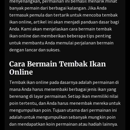
menyenangkan, permainan ini berhasil menarik minat
banyak pemain dari berbagai kalangan. Jika Anda
termasuk pemula dan tertarik untuk mencoba tembak
ikan online, artikel ini akan menjadi panduan dasar bagi
Anda. Kami akan menjelaskan cara bermain tembak
ikan online dan memberikan beberapa tips penting
untuk membantu Anda memulai perjalanan bermain
dengan lancar dan sukses.
Cara Bermain Tembak Ikan
Online
Tembak ikan online pada dasarnya adalah permainan di
mana Anda harus menembaki berbagai jenis ikan yang
berenang di layar permainan. Setiap ikan memiliki nilai
poin tertentu, dan Anda harus menembak mereka untuk
mengumpulkan poin. Tujuan utama dari permainan ini
adalah untuk mengumpulkan sebanyak mungkin poin
dan mendapatkan koin permainan atau hadiah lainnya.