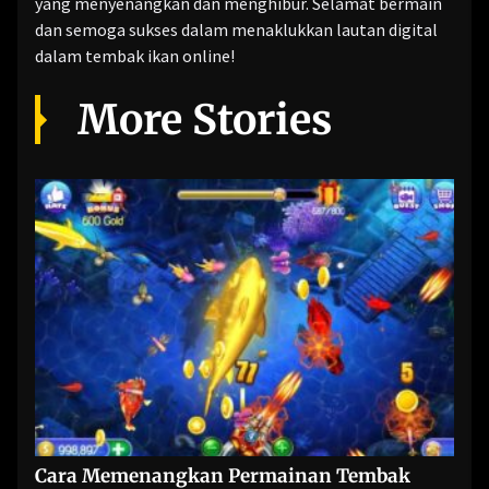
yang menyenangkan dan menghibur. Selamat bermain
dan semoga sukses dalam menaklukkan lautan digital
dalam tembak ikan online!
More Stories
Cara Memenangkan Permainan Tembak