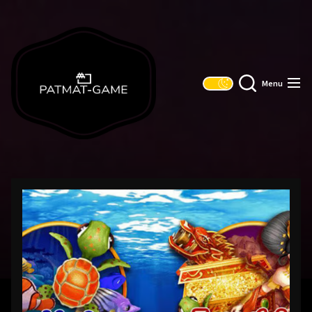
Skip
to
the
content
Menu