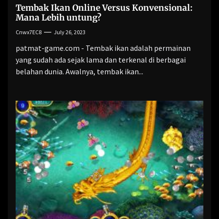
Tembak Ikan Online Versus Konvensional:
Mana Lebih untung?
Cnwx7EC8
July 26, 2023
patmat-game.com - Tembak ikan adalah permainan
yang sudah ada sejak lama dan terkenal di berbagai
belahan dunia. Awalnya, tembak ikan...