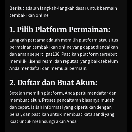
Berikut adalah langkah-langkah dasar untuk bermain
tembak ikan online:
1. Pilih Platform Permainan:
Langkah pertama adalah memilih platform atau situs
permainan tembak ikan online yang dapat diandalkan
dan aman seperti
gas138
. Pastikan platform tersebut
memiliki lisensi resmi dan reputasi yang baik sebelum
Anda mendaftar dan memulai bermain.
2. Daftar dan Buat Akun:
Setelah memilih platform, Anda perlu mendaftar dan
membuat akun. Proses pendaftaran biasanya mudah
dan cepat. Isilah informasi yang diperlukan dengan
benar, dan pastikan untuk membuat kata sandi yang
kuat untuk melindungi akun Anda.