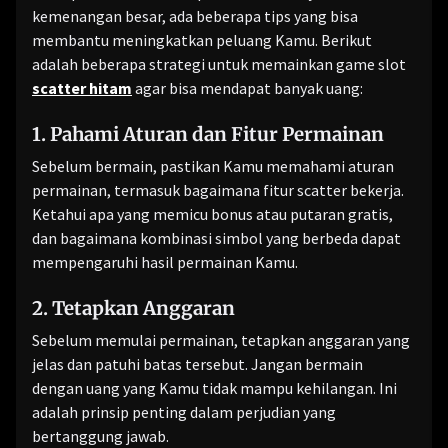
kemenangan besar, ada beberapa tips yang bisa
membantu meningkatkan peluang Kamu. Berikut
adalah beberapa strategi untuk memainkan game slot
scatter hitam
agar bisa mendapat banyak uang:
1. Pahami Aturan dan Fitur Permainan
Sebelum bermain, pastikan Kamu memahami aturan
permainan, termasuk bagaimana fitur scatter bekerja.
Ketahui apa yang memicu bonus atau putaran gratis,
dan bagaimana kombinasi simbol yang berbeda dapat
mempengaruhi hasil permainan Kamu.
2. Tetapkan Anggaran
Sebelum memulai permainan, tetapkan anggaran yang
jelas dan patuhi batas tersebut. Jangan bermain
dengan uang yang Kamu tidak mampu kehilangan. Ini
adalah prinsip penting dalam perjudian yang
bertanggung jawab.