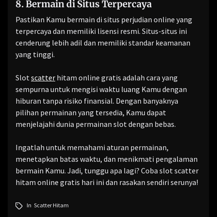
8. Bermain di Situs Terpercaya
Pastikan Kamu bermain di situs perjudian online yang
terpercaya dan memiliki lisensi resmi. Situs-situs ini
cenderung lebih adil dan memiliki standar keamanan
yang tinggi.
Slot
scatter
hitam online gratis adalah cara yang
sempurna untuk mengisi waktu luang Kamu dengan
hiburan tanpa risiko finansial. Dengan banyaknya
pilihan permainan yang tersedia, Kamu dapat
menjelajahi dunia permainan slot dengan bebas.
Ingatlah untuk memahami aturan permainan,
menetapkan batas waktu, dan menikmati pengalaman
bermain Kamu. Jadi, tunggu apa lagi? Coba slot scatter
hitam online gratis hari ini dan rasakan sendiri serunya!
In
Scatter Hitam