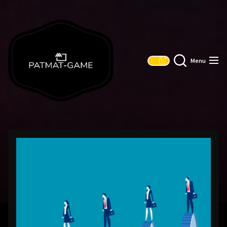
Skip
to
the
content
Menu