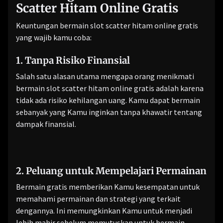
Scatter Hitam Online Gratis
Keuntungan bermain slot scatter hitam online gratis
yang wajib kamu coba:
1. Tanpa Risiko Finansial
Salah satu alasan utama mengapa orang menikmati
bermain slot scatter hitam online gratis adalah karena
tidak ada risiko kehilangan uang. Kamu dapat bermain
sebanyak yang Kamu inginkan tanpa khawatir tentang
dampak finansial.
2. Peluang untuk Mempelajari Permainan
Bermain gratis memberikan Kamu kesempatan untuk
memahami permainan dan strategi yang terkait
dengannya. Ini memungkinkan Kamu untuk menjadi
lebih mahir sebelum memutuskan untuk bermain