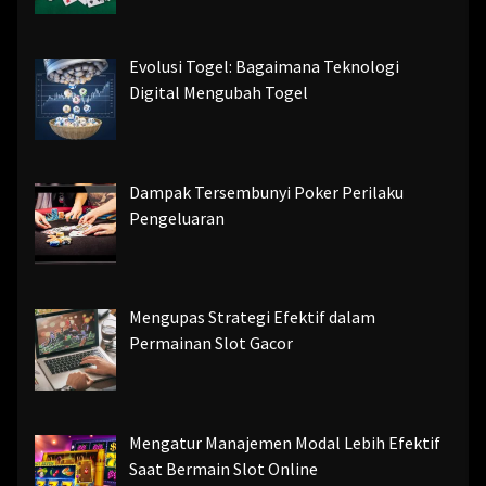
Evolusi Togel: Bagaimana Teknologi
Digital Mengubah Togel
Dampak Tersembunyi Poker Perilaku
Pengeluaran
Mengupas Strategi Efektif dalam
Permainan Slot Gacor
Mengatur Manajemen Modal Lebih Efektif
Saat Bermain Slot Online