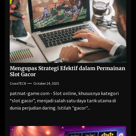
Mengupas Strategi Efektif dalam Permainan
Slot Gacor
Cnwx7EC8
October 24, 2025
patmat-game.com - Slot online, khususnya kategori
“slot gacor”, menjadi salah satu daya tarik utama di
dunia perjudian daring. Istilah "gacor"...