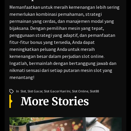
Memanfaatkan untuk meraih kemenangan lebih sering
memerlukan kombinasi pemahaman, strategi
permainan yang cerdas, dan manajemen modal yang
bijaksana. Dengan pemilihan mesin yang tepat,
penggunaan strategi yang adaptif, dan pemanfaatan
fitur-fitur bonus yang tersedia, Anda dapat
meningkatkan peluang Anda untuk meraih
kemenangan besar dalam perjudian slot online.
Ingatlah, bermainlah dengan bertanggung jawab dan
nikmati sensasi dari setiap putaran mesin slot yang
menantang!
In
Slot
,
Slot Gacor
,
Slot Gacor Hari Ini
,
Slot Online
,
Slot88
More Stories