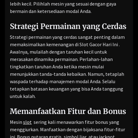
lebih kecil. Pilihlah mesin yang sesuai dengan gaya
bermain dan ketersediaan modal Anda.
Strategi Permainan yang Cerdas
Strategi permainan yang cerdas sangat penting dalam
memaksimalkan kemenangan di Slot Gacor Hari Ini .
Awalnya, mulailah dengan taruhan kecil untuk
merasakan dinamika permainan. Perlahan-lahan
tingkatkan taruhan Anda ketika mesin mulai
menunjukkan tanda-tanda kebaikan. Namun, tetaplah
waspada terhadap manajemen modal Anda. Selalu
tetapkan batasan keuangan yang bisa Anda tanggung
untuk kalah.
Memanfaatkan Fitur dan Bonus
Mesin
slot
sering kali menawarkan fitur bonus yang
menggiurkan. Manfaatkan dengan bijaksana fitur-fitur
ini. Bonus putaran gratis, simbol liar, atau jackpot