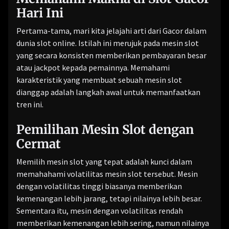
Hari Ini
Pertama-tama, mari kita jelajahi arti dari Gacor dalam
dunia slot online. Istilah ini merujuk pada mesin slot
yang secara konsisten memberikan pembayaran besar
atau jackpot kepada pemainnya. Memahami
karakteristik yang membuat sebuah mesin slot
dianggap adalah langkah awal untuk memanfaatkan
tren ini.
Pemilihan Mesin Slot dengan
Cermat
Memilih mesin slot yang tepat adalah kunci dalam
memahahami volatilitas mesin slot tersebut. Mesin
dengan volatilitas tinggi biasanya memberikan
kemenangan lebih jarang, tetapi nilainya lebih besar.
Sementara itu, mesin dengan volatilitas rendah
memberikan kemenangan lebih sering, namun nilainya