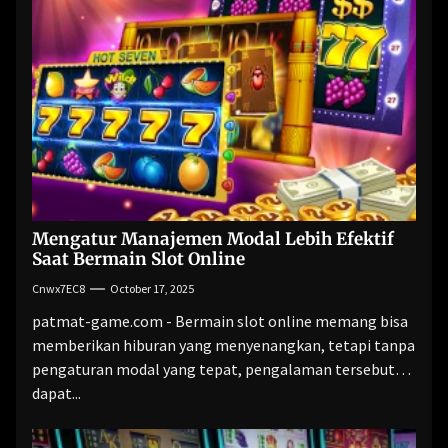
Mengatur Manajemen Modal Lebih Efektif
Saat Bermain Slot Online
Cnwx7EC8
October 17, 2025
patmat-game.com - Bermain slot online memang bisa
memberikan hiburan yang menyenangkan, tetapi tanpa
pengaturan modal yang tepat, pengalaman tersebut
dapat...