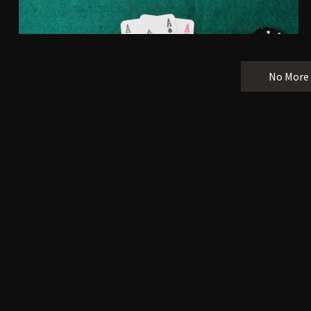
No More