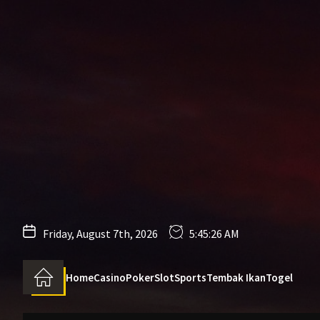
Skip
to
the
content
Friday, August 7th, 2026
5:45:26 AM
Home
Casino
Poker
Slot
Sports
Tembak Ikan
Togel